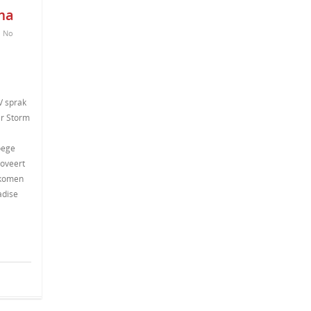
ma
|
No
V sprak
er Storm
oege
oveert
 komen
adise