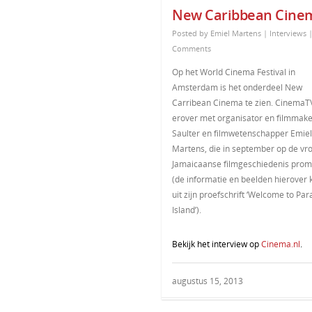
New Caribbean Cine
Posted by
Emiel Martens
|
Interviews
Comments
Op het World Cinema Festival in
Amsterdam is het onderdeel New
Carribean Cinema te zien. CinemaT
erover met organisator en filmmak
Saulter en filmwetenschapper Emiel
Martens, die in september op de vr
Jamaicaanse filmgeschiedenis prom
(de informatie en beelden hierover
uit zijn proefschrift ‘Welcome to Par
Island’).
Bekijk het interview op
Cinema.nl
.
augustus 15, 2013